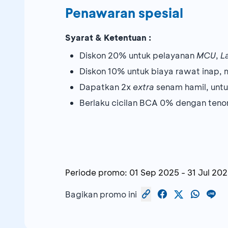
Penawaran spesial
Syarat & Ketentuan :
Diskon 20% untuk pelayanan
MCU
,
L
Diskon 10% untuk biaya rawat inap,
Dapatkan 2x
extra
senam hamil, unt
Berlaku cicilan BCA 0% dengan tenor
Periode promo:
01 Sep 2025
-
31 Jul 20
Bagikan promo ini