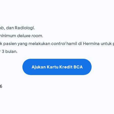
ab
, dan Radiologi.
 minimum
deluxe room
.
uk pasien yang melakukan
control
hamil di Hermina untu
 3 bulan.
Ajukan Kartu Kredit BCA
26