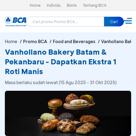
Home
Individu
Bisnis
Tentang BCA
Cari
Home
Promo BCA
Food and Beverages
Vanhollano Bake
Vanhollano Bakery Batam &
Pekanbaru - Dapatkan Ekstra 1
Roti Manis
Masa berlaku sudah lewat (15 Agu 2025 - 31 Okt 2025)