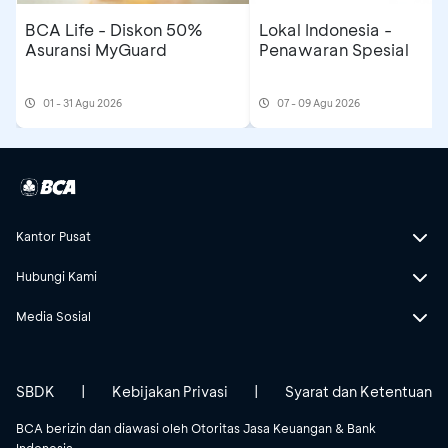
BOCOROCCO
HUMMER
OYONE
BCA Life - Diskon 50%
Lokal Indonesia -
LUXURY
WATCH
PARIS
Asuransi MyGuard
Penawaran Spesial
BONIA
ICE
PANDOR
01 - 31 Agu 2026
07 - 09 Agu 2026
WATCH
WATCH
JEWELRY
CASIO + G-
ICE
PHILIP PLE
Shock + Baby-
WATCH
WATCHE
Kantor Pusat
G
SMART
Hubungi Kami
Media Sosial
PLEATS
CAUDALIE
ISAGO
KOKO
SBDK
|
Kebijakan Privasi
|
Syarat dan Ketentuan
CERUTTI 1888
JEWELS
POLICE
BCA berizin dan diawasi oleh Otoritas Jasa Keuangan & Bank
WATCH
OF EDEN
WATCH
Indonesia