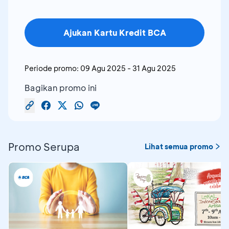
ESPRIT
AIGNER LUX
LOVELINK
Ajukan Kartu Kredit BCA
WATCH
Periode promo:
09 Agu 2025
-
31 Agu 2025
MADISSO
AMANDA
FIND
(DEKERS,
Bagikan promo ini
HARTANTO
KAPOOR
PAUL & JO
FOREVER
ANS EIN
MIWA
Promo Serupa
Lihat semua promo
NEW
BARE
OUTER
FURLA
MINERALS
BLOOM