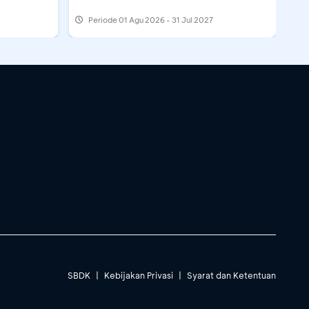
Periode
01 Agu 2026 - 31 Jul 2027
SBDK
|
Kebijakan Privasi
|
Syarat dan Ketentuan