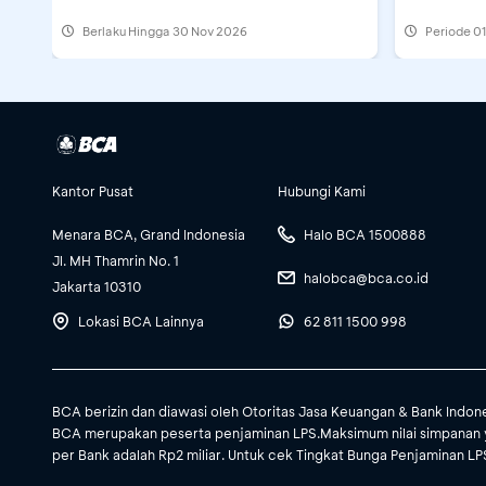
Berlaku Hingga 30 Nov 2026
Periode
01
Kantor Pusat
Hubungi Kami
Menara BCA, Grand Indonesia
Halo BCA 1500888
Jl. MH Thamrin No. 1
halobca@bca.co.id
Jakarta 10310
Lokasi BCA Lainnya
62 811 1500 998
BCA berizin dan diawasi oleh Otoritas Jasa Keuangan & Bank Indon
BCA merupakan peserta penjaminan LPS.Maksimum nilai simpanan 
per Bank adalah Rp2 miliar. Untuk cek Tingkat Bunga Penjaminan LPS