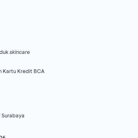
uduk
skincare
n Kartu Kredit BCA
V Surabaya
026