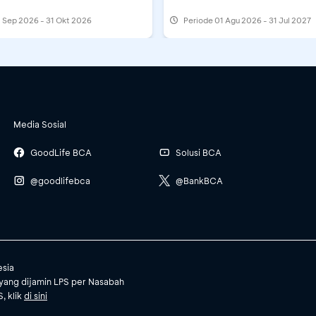
 Sep 2026 - 31 Okt 2026
Periode
01 Agu 2026 - 31 Jul 2027
Media Sosial
GoodLife BCA
Solusi BCA
@goodlifebca
@BankBCA
esia
yang dijamin LPS per Nasabah
, klik
di sini