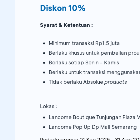
Diskon 10%
Syarat & Ketentuan :
Minimum transaksi Rp1,5 juta
Berlaku khusus untuk pembelian pro
Berlaku setiap Senin – Kamis
Berlaku untuk transaksi menggunaka
Tidak berlaku Absolue
products
Lokasi:
Lancome Boutique Tunjungan Plaza 
Lancome Pop Up Dp Mall Semarang
Periode promo:
01 Sep 2025
-
31 Agu 2