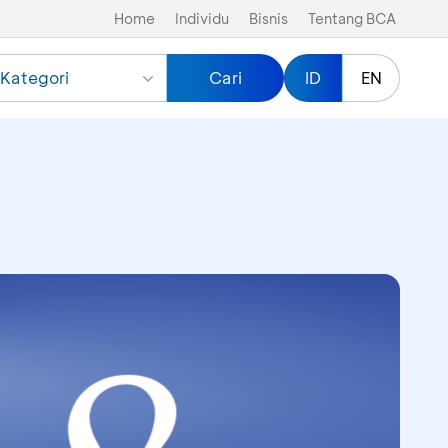
Home
Individu
Bisnis
Tentang BCA
Kategori
Cari
ID
EN