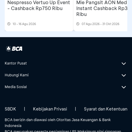
Nespresso Vertuo Up Event
Mie Pangsit AON Medan
- Cashback Rp750 Ribu
Instant Cashback Rp35
Ribu
10 - 16 Agu 2026
07 Agu 2026 - 31 Okt 2026
Kantor Pusat
Hubungi Kami
Media Sosial
SBDK
|
Kebijakan Privasi
|
Syarat dan Ketentuan
BCA berizin dan diawasi oleh Otoritas Jasa Keuangan & Bank
Indonesia
BCA merupakan peserta penjaminan LPS.Maksimum nilai simpanan