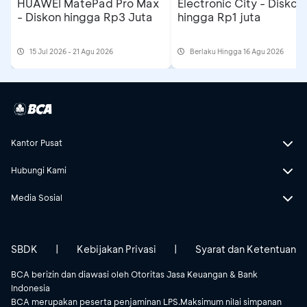
Electronic City - Diskon
HUAWEI MatePad Pro Max
hingga Rp1 juta
- Diskon hingga Rp3 Juta
15 Jul 2026 - 21 Agu 2026
Berlaku Hingga 16 Agu 2026
Kantor Pusat
Hubungi Kami
Media Sosial
SBDK
|
Kebijakan Privasi
|
Syarat dan Ketentuan
BCA berizin dan diawasi oleh Otoritas Jasa Keuangan & Bank
Indonesia
BCA merupakan peserta penjaminan LPS.Maksimum nilai simpanan