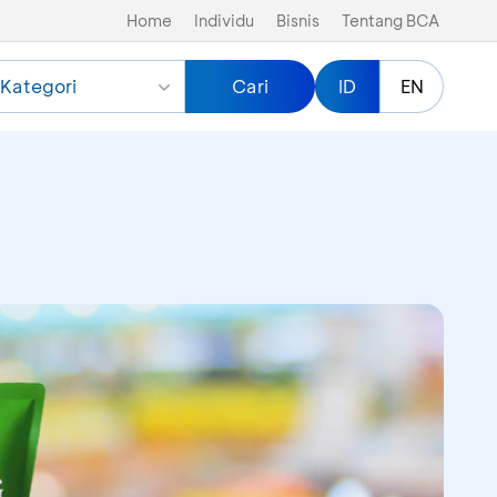
Home
Individu
Bisnis
Tentang BCA
Kategori
Cari
ID
EN