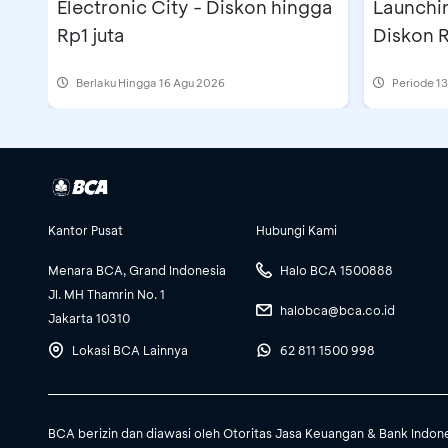
Electronic City - Diskon hingga
Launchin
Rp1 juta
Diskon R
Berlaku Hingga 16 Agu 2026
Periode
13
Kantor Pusat
Hubungi Kami
Menara BCA, Grand Indonesia
Halo BCA 1500888
Jl. MH Thamrin No. 1
halobca@bca.co.id
Jakarta 10310
Lokasi BCA Lainnya
62 811 1500 998
BCA berizin dan diawasi oleh Otoritas Jasa Keuangan & Bank Indon