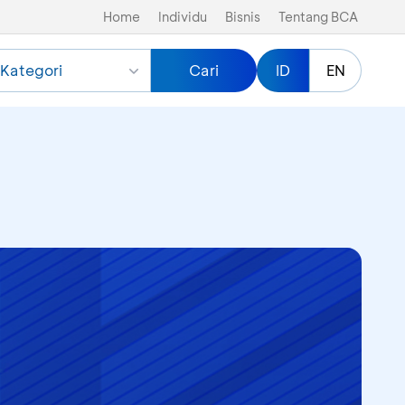
Home
Individu
Bisnis
Tentang BCA
Kategori
Cari
ID
EN