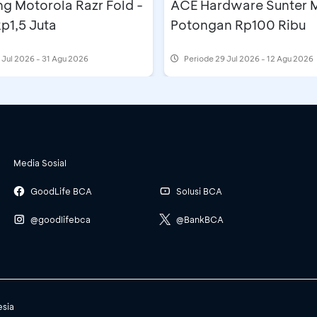
g Motorola Razr Fold -
ACE Hardware Sunter M
p1,5 Juta
Potongan Rp100 Ribu
 Jul 2026 - 31 Agu 2026
Periode
29 Jul 2026 - 12 Agu 2026
Media Sosial
GoodLife BCA
Solusi BCA
@goodlifebca
@BankBCA
esia