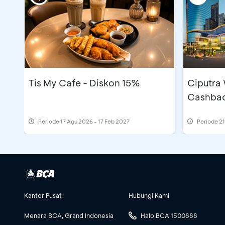
Tis My Cafe - Diskon 15%
Ciputra
Cashbac
Periode
17 Agu 2026 - 17 Feb 2027
Periode
21
Kantor Pusat
Hubungi Kami
Menara BCA, Grand Indonesia
Halo BCA 1500888