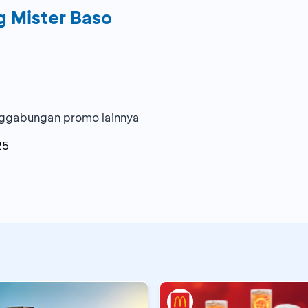
g Mister Baso
ggabungan promo lainnya
25