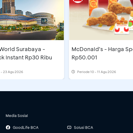
 World Surabaya -
McDonald’s - Harga Sp
k Instant Rp30 Ribu
Rp50.001
 - 23 Agu 2026
Periode
10 - 11 Agu 2026
Media Sosial
GoodLife BCA
Solusi BCA