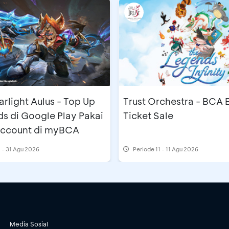
rlight Aulus - Top Up
Trust Orchestra - BCA 
s di Google Play Pakai
Ticket Sale
 Account di myBCA
 - 31 Agu 2026
Periode
11 - 11 Agu 2026
Media Sosial