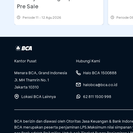
Pre Sale
Periode
11 - 12 Agu 2026
Periode
08
Kantor Pusat
Hubungi Kami
Menara BCA, Grand Indonesia
Halo BCA 1500888
Jl. MH Thamrin No. 1
halobca@bca.co.id
Jakarta 10310
Lokasi BCA Lainnya
62 811 1500 998
BCA berizin dan diawasi oleh Otoritas Jasa Keuangan & Bank Indon
BCA merupakan peserta penjaminan LPS.Maksimum nilai simpanan 
per Bank adalah Rp2 miliar. Untuk cek Tingkat Bunga Penjaminan LPS