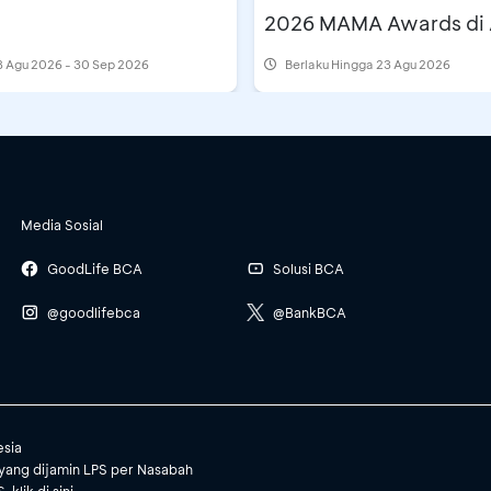
2026 MAMA Awards di 
Travel Fair
 Agu 2026 - 30 Sep 2026
Berlaku Hingga 23 Agu 2026
Media Sosial
GoodLife BCA
Solusi BCA
@goodlifebca
@BankBCA
esia
yang dijamin LPS per Nasabah
, klik
di sini