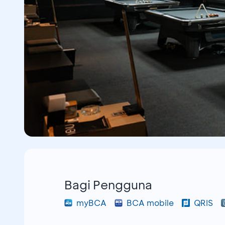
Bagi Pengguna
myBCA
BCA mobile
QRIS