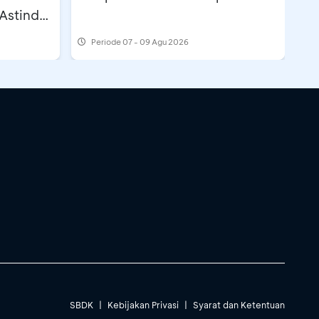
Astindo
Periode
07 - 09 Agu 2026
SBDK
|
Kebijakan Privasi
|
Syarat dan Ketentuan