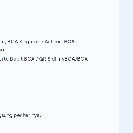
m, BCA Singapore Airlines, BCA
num
Kartu Debit BCA / QRIS di myBCA/BCA
sung per harinya.