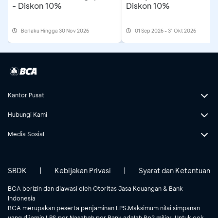
- Diskon 10%
Diskon 10%
Berlaku Hingga 30 Nov 2026
01 Sep 2026 - 31 Okt 2026
Kantor Pusat
Hubungi Kami
Media Sosial
SBDK
|
Kebijakan Privasi
|
Syarat dan Ketentuan
BCA berizin dan diawasi oleh Otoritas Jasa Keuangan & Bank
Indonesia
BCA merupakan peserta penjaminan LPS.Maksimum nilai simpanan
yang dijamin LPS per Nasabah per Bank adalah Rp2 miliar. Untuk cek