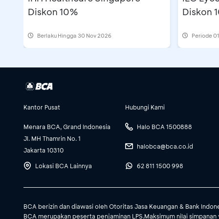
Diskon 10%
Diskon 
Berlaku Hingga 30 Nov 2026
Periode
01
Kantor Pusat
Hubungi Kami
Menara BCA, Grand Indonesia
Halo BCA 1500888
Jl. MH Thamrin No. 1
halobca@bca.co.id
Jakarta 10310
Lokasi BCA Lainnya
62 811 1500 998
BCA berizin dan diawasi oleh Otoritas Jasa Keuangan & Bank Indon
BCA merupakan peserta penjaminan LPS.Maksimum nilai simpanan 