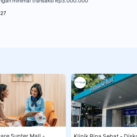
dengan minimal transaksi Rp3.000.000
027
are Sunter Mall -
Klinik Bina Sehat - Dis