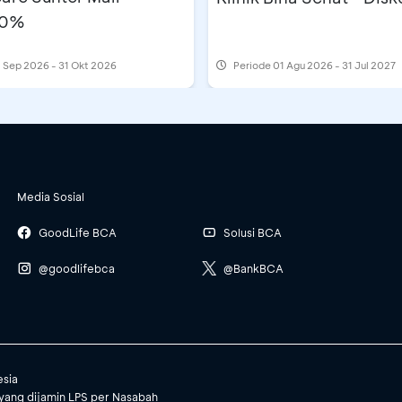
10%
 Sep 2026 - 31 Okt 2026
Periode
01 Agu 2026 - 31 Jul 2027
Media Sosial
GoodLife BCA
Solusi BCA
@goodlifebca
@BankBCA
esia
yang dijamin LPS per Nasabah