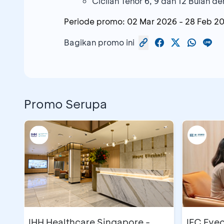
Cicilan Tenor 6, 9 dan 12 Bulan 
Periode promo:
02 Mar 2026
-
28 Feb 2
Bagikan promo ini
Promo Serupa
IHH Healthcare Singapore -
IEC Eyec