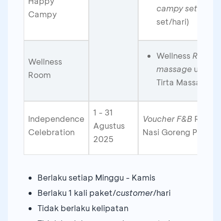
Happy
campy set
(5 c
Campy
set/hari)
Wellness
Room
:
Wellness
massage
untuk 1
Room
Tirta Massage 
1 - 31
Independence
Voucher
F&B
Rp80 r
Agustus
Celebration
Nasi Goreng Palem
2025
Berlaku setiap Minggu - Kamis
Berlaku 1 kali paket/
customer
/hari
Tidak berlaku kelipatan