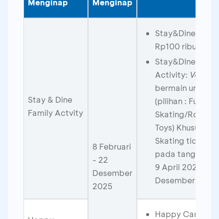
Menginap
Menginap
Stay&Dine:
Vouc
Rp100 ribu
Stay&DIne dan F
Activity:
Vouche
bermain untuk 1
Stay & Dine
(pilihan : Fun Sta
Family Actvity
Skating/Robinh
Toys) Khusus wa
Skating tidak be
8 Februari
pada tanggal 29
- 22
9 April 2025, Juni
Desember
Desember 2025
2025
Happy Campy: 