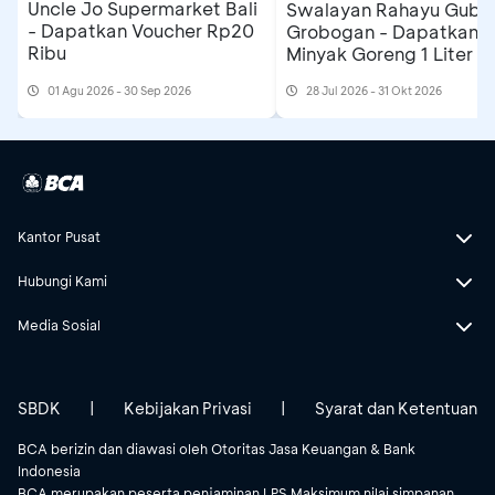
Uncle Jo Supermarket Bali
Swalayan Rahayu Gubu
- Dapatkan Voucher Rp20
Grobogan - Dapatkan
Ribu
Minyak Goreng 1 Liter
01 Agu 2026 - 30 Sep 2026
28 Jul 2026 - 31 Okt 2026
Kantor Pusat
Hubungi Kami
Media Sosial
SBDK
|
Kebijakan Privasi
|
Syarat dan Ketentuan
BCA berizin dan diawasi oleh Otoritas Jasa Keuangan & Bank
Indonesia
BCA merupakan peserta penjaminan LPS.Maksimum nilai simpanan