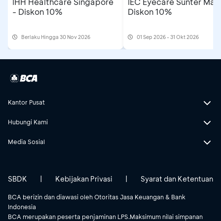
IHH Healthcare Singapore
IEC Eyecare Sunter Mall
- Diskon 10%
Diskon 10%
Berlaku Hingga 30 Nov 2026
01 Sep 2026 - 31 Okt 2026
Kantor Pusat
Hubungi Kami
Media Sosial
SBDK
|
Kebijakan Privasi
|
Syarat dan Ketentuan
BCA berizin dan diawasi oleh Otoritas Jasa Keuangan & Bank
Indonesia
BCA merupakan peserta penjaminan LPS.Maksimum nilai simpanan