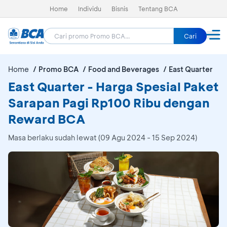
Home
Individu
Bisnis
Tentang BCA
Cari
Home
Promo BCA
Food and Beverages
East Quarter
East Quarter - Harga Spesial Paket
Sarapan Pagi Rp100 Ribu dengan
Reward BCA
Masa berlaku sudah lewat (09 Agu 2024 - 15 Sep 2024)