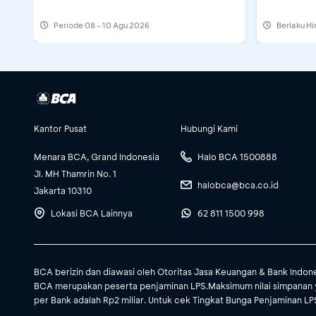
Periode
08 - 10 Agu 2026
Berlaku H
Kantor Pusat
Hubungi Kami
Menara BCA, Grand Indonesia
Halo BCA 1500888
Jl. MH Thamrin No. 1
halobca@bca.co.id
Jakarta 10310
Lokasi BCA Lainnya
62 811 1500 998
BCA berizin dan diawasi oleh Otoritas Jasa Keuangan & Bank Indon
BCA merupakan peserta penjaminan LPS.Maksimum nilai simpanan 
per Bank adalah Rp2 miliar. Untuk cek Tingkat Bunga Penjaminan LPS