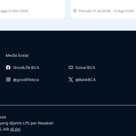
ingga 31 Des 2026
Periode
31 Jul 2026 - 14 Agu 2026
Media Sosial
GoodLife BCA
Solusi BCA
@goodlifebca
@BankBCA
esia
yang dijamin LPS per Nasabah
, klik
di sini