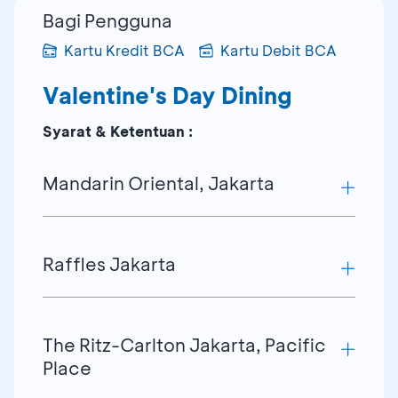
Bagi Pengguna
Kartu Kredit BCA
Kartu Debit BCA
Valentine's Day Dining
Syarat & Ketentuan :
Mandarin Oriental, Jakarta
Hemat 15% untuk Valentine Dining
Raffles Jakarta
Berlaku untuk 7-
course international set
menu di Lyon
Termasuk
complimentary single pink
Hemat 15% untuk Valentine Dining
The Ritz-Carlton Jakarta, Pacific
rose, glasses of wine
untuk pasangan
&
Berlaku di Arts Café
live jazz entertainment
Place
Termasuk
complimentary sparkling rose
Tidak dapat digabungkan dengan promo