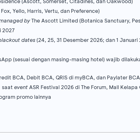
esidence (Ascott, Somerset, Citadines, dan Oakwood)
ox, Yello, Harris, Vertu, dan Preference)
 managed by
The Ascott Limited (Botanica Sanctuary, Pe
i 2027
blackout dates
(24, 25, 31 Desember 2026; dan 1 Januari
tsApp (sesuai dengan masing-masing hotel) wajib dilak
redit BCA, Debit BCA, QRIS di myBCA, dan Paylater BCA
a saat
event
ASR Festival 2026 di The Forum, Mall Kelapa
ogram promo lainnya