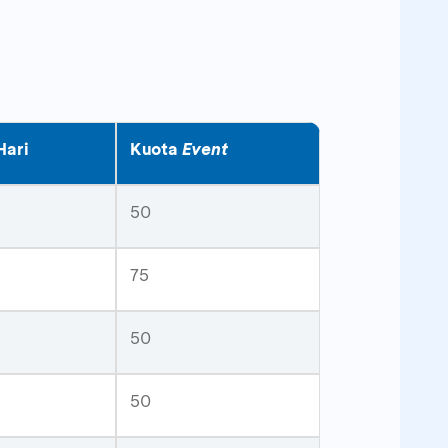
Hari
Kuota
Event
50
75
50
50