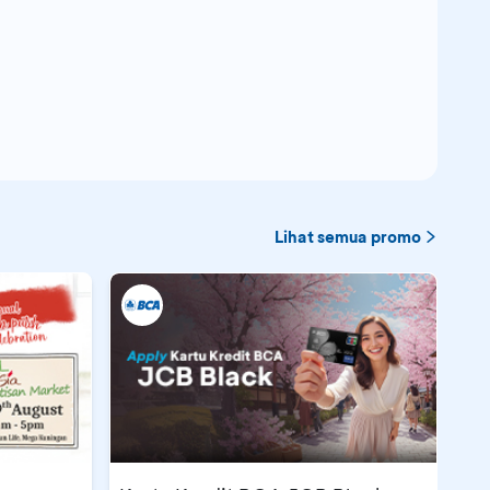
980.000
00
1.000.000
,000
470.000
00
1.270.500
000
440.000
00
1.700.000
000
470.000
Lihat semua promo
00
1.800.000
000
515.000
0
2.000.000
000
550.000
00
850.000
,000
500.000