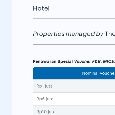
SERVICED RESIDENCE
Hotel
Brand
Nama Properti
HOTEL
Properties managed by
The
Brand
Nama Properti
MANAGED BY THE ASCOTT LIMITED
Penawaran Spesial
Voucher F&B, MICE,
Ascott Jakarta
Brand
Nama Properti
Nominal Vouche
VERTU
VERTU Harmoni
Rp1 juta
THE BOTANICA SANCTUARY
Rp5 juta
PREFERENCE
Maison Aurelia – Sa
Ascott Kuningan Ja
Rp10 juta