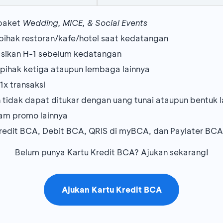
2BR Premier
3,418,8
Superior
550,
Classic Braga
1,070,000
 paket
Wedding, MICE, & Social Events
njaya
Studio Premier
4,257,4
ihak restoran/kafe/hotel saat kedatangan
Deluxe
650,
Classic Asia Afrika
1,170,000
asikan H-1 sebelum kedatangan
i pihak ketiga ataupun lembaga lainnya
akarta
1BR Premier
4,596,2
ogol Jakarta
1x transaksi
Standard
660,
Deluxe Standard
1,678,000
 tidak dapat ditukar dengan uang tunai ataupun bentuk l
2BR Premier
6,508,2
am promo lainnya
marinda
Superior
910,
Deluxe Mountain View
1,778,000
redit BCA, Debit BCA, QRIS di myBCA, dan Paylater BCA
Studio Premier
2,964,5
Belum punya Kartu Kredit BCA? Ajukan sekarang!
Superior
538,
Ranggawuni 2BR
1,280,000
karta
1BR Premier
3,327,5
Deluxe
568,
Ajukan Kartu Kredit BCA
Kertanegara 1BR Villa
1,880,000
 Surabaya
1BR Deluxe
3,736,2
Executive
643,