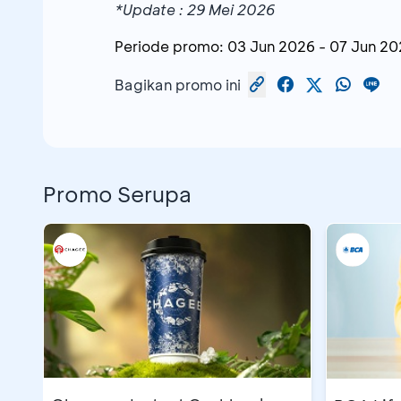
*Update : 29 Mei 2026
Periode promo:
03 Jun 2026
-
07 Jun 20
FOX Hotel Pekanb
Somerset Berlian J
Bagikan promo ini
Promo Serupa
Somerset Grand Cit
FOX Hotel Goronta
FOX