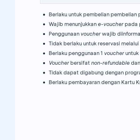
Berlaku untuk pembelian pembelian
FOX Lite Hotel Ma
KIMAYA BRAGA BANDUNG
ASCOTT
Wajib menunjukkan
e-voucher
pada p
Penggunaan
voucher
wajib diinform
Tidak berlaku untuk reservasi melalu
Ascott Sudirman J
Berlaku penggunaan 1
FOX Lite Hotel Gr
voucher
untuk 
Voucher
bersifat
non-refundable
dan
PESONA ALAM
Tidak dapat digabung dengan progr
FOX Lite Hotel Sa
Berlaku pembayaran dengan Kartu K
Ascott Menteng Ja
FOX Lite Cikarang
SHANAYA RESORT MALANG
Ascott Waterplace