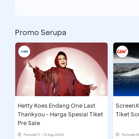
Promo Serupa
Hetty Koes Endang One Last
ScreenX 
Thankyou - Harga Spesial Tiket
Tiket S
Pre Sale
Periode
11 - 12 Agu 2026
Periode
08