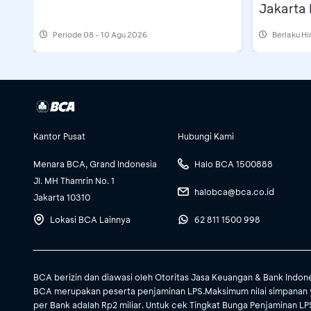
Jakarta 
Periode
08 - 10 Agu 2026
Berlaku H
Kantor Pusat
Hubungi Kami
Menara BCA, Grand Indonesia
Halo BCA 1500888
Jl. MH Thamrin No. 1
halobca@bca.co.id
Jakarta 10310
Lokasi BCA Lainnya
62 811 1500 998
BCA berizin dan diawasi oleh Otoritas Jasa Keuangan & Bank Indon
BCA merupakan peserta penjaminan LPS.Maksimum nilai simpanan 
per Bank adalah Rp2 miliar. Untuk cek Tingkat Bunga Penjaminan LPS