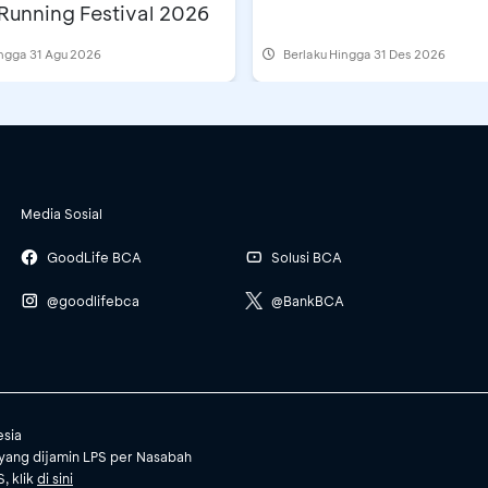
Running Festival 2026
ingga 31 Agu 2026
Berlaku Hingga 31 Des 2026
Media Sosial
GoodLife BCA
Solusi BCA
@goodlifebca
@BankBCA
esia
yang dijamin LPS per Nasabah
, klik
di sini