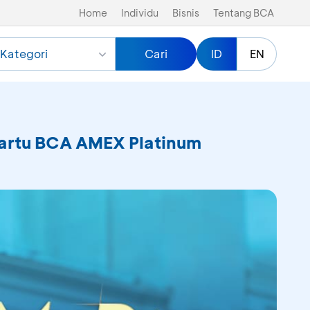
Home
Individu
Bisnis
Tentang BCA
Kategori
Cari
ID
EN
Kartu BCA AMEX Platinum