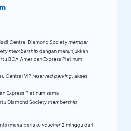
um
jadi Central Diamond Society
member
iety
membership
dengan menunjukkan
artu BCA American Express Platinum
), Central VIP
reserved parking
, akses
an Express Platinum sama
artu Diamond Society
membership
nts (masa berlaku
voucher
2 minggu dari