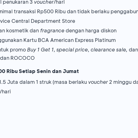
l penukaran 3
voucher
/hari
imal transaksi Rp500 Ribu dan tidak berlaku penggabu
rvice Central Department Store
ian kosmetik dan
fragrance
dengan harga diskon
gunakan Kartu BCA American Express Platinum
untuk promo
Buy 1 Get 1
,
special price
,
clearance sale,
da
S, dan ROCOCO
00 Ribu Setiap Senin dan Jumat
1.5 Juta dalam 1 struk (masa berlaku
voucher
2 minggu da
hari