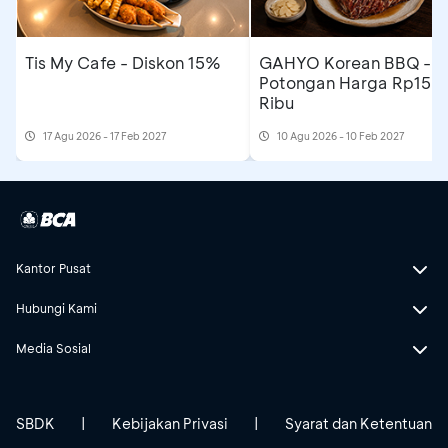
Tis My Cafe - Diskon 15%
GAHYO Korean BBQ -
Potongan Harga Rp150
Ribu
17 Agu 2026 - 17 Feb 2027
10 Agu 2026 - 10 Feb 2027
Kantor Pusat
Hubungi Kami
Media Sosial
SBDK
|
Kebijakan Privasi
|
Syarat dan Ketentuan