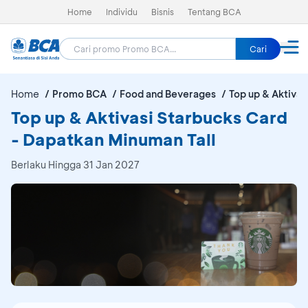
Home
Individu
Bisnis
Tentang BCA
Cari
Home
Promo BCA
Food and Beverages
Top up & Aktivas
Top up & Aktivasi Starbucks Card
- Dapatkan Minuman Tall
Berlaku Hingga 31 Jan 2027