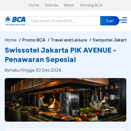
Home
Individu
Bisnis
Tentang BCA
Cari
Home
Promo BCA
Travel and Leisure
Swissotel Jakarta
Swissotel Jakarta PIK AVENUE -
Penawaran Sepesial
Berlaku Hingga 30 Des 2026