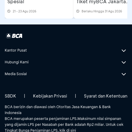
Spesial
Tiket myBCA Jakarta
DISKON 20% A-LA-CARTE MENU DI
Running Festival 2026
21 - 23 Agu 2026
Berlaku Hingga 31 Agu 2026
PAPERDUCK
Berlaku setiap hari untuk pemesanan
F&B
Syarat & Ketentuan:
Tidak dapat digabung dengan program
Kantor Pusat
lainnya
Hubungi Kami
Tidak berlaku pada black out (hari libur
nasional)
Media Sosial
1 transaksi per kartu
Wajib melakukan booking / reservasi
SBDK
|
Kebijakan Privasi
|
Syarat dan Ketentuan
Tidak berlaku untuk minuman beralkohol
BCA berizin dan diawasi oleh Otoritas Jasa Keuangan & Bank
SUMMERS AT THE POOL (Restaurant by the
Indonesia
Pool)
BCA merupakan peserta penjaminan LPS.Maksimum nilai simpanan
yang dijamin LPS per Nasabah per Bank adalah Rp2 miliar. Untuk cek
DISKON 20% SUMMERS BRUNCH
Tingkat Bunga Penjaminan LPS, klik
di sini