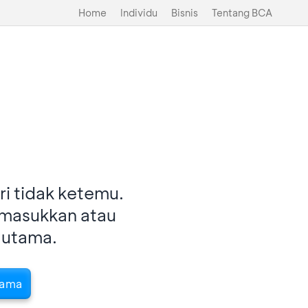
Home
Individu
Bisnis
Tentang BCA
i tidak ketemu.
imasukkan atau
 utama.
tama