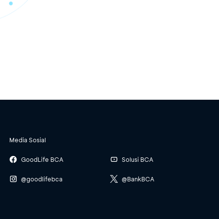
Media Sosial
GoodLife BCA
Solusi BCA
@goodlifebca
@BankBCA