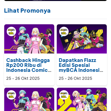
Lihat Promonya
Cashback Hingga
Dapatkan Flazz
Rp200 Ribu di
Edisi Spesial
Indonesia Comic
myBCA Indonesia
Con x Indonesia
Comic Con x
25 - 26 Okt 2025
25 - 26 Okt 2025
Anime Con
Indonesia Anime
Con