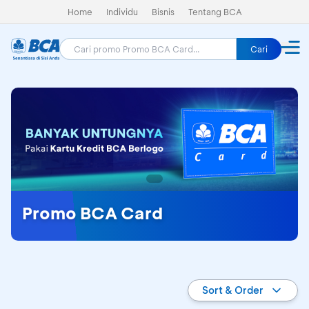
Home
Individu
Bisnis
Tentang BCA
Cari
Promo BCA Card
Promo BCA Card
Sort & Order