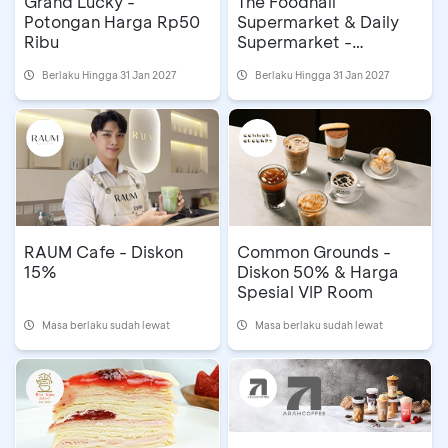
Grand Lucky -
The Foodhall
Potongan Harga Rp50
Supermarket & Daily
Ribu
Supermarket -
Potongan Langsung
Berlaku Hingga 31 Jan 2027
Berlaku Hingga 31 Jan 2027
Hingga Rp75 Ribu
RAUM Cafe - Diskon
Common Grounds -
15%
Diskon 50% & Harga
Spesial VIP Room
Masa berlaku sudah lewat
Masa berlaku sudah lewat