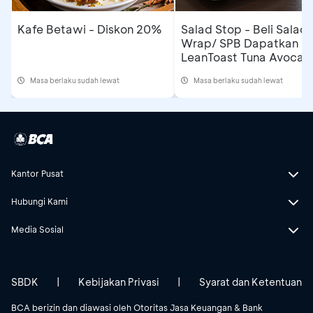
Kafe Betawi - Diskon 20%
Salad Stop - Beli Salad/
Wrap/ SPB Dapatkan
LeanToast Tuna Avocad
Masa berlaku sudah lewat
Masa berlaku sudah lewat
Kantor Pusat
Hubungi Kami
Media Sosial
SBDK
|
Kebijakan Privasi
|
Syarat dan Ketentuan
BCA berizin dan diawasi oleh Otoritas Jasa Keuangan & Bank