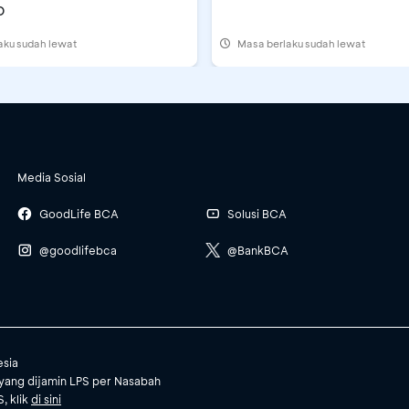
o
aku sudah lewat
Masa berlaku sudah lewat
Media Sosial
GoodLife BCA
Solusi BCA
@goodlifebca
@BankBCA
esia
yang dijamin LPS per Nasabah
, klik
di sini