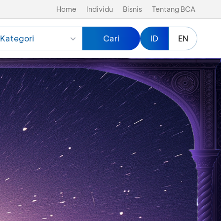
Home
Individu
Bisnis
Tentang BCA
Kategori
Cari
ID
EN