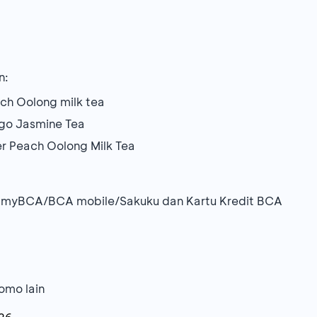
n:
each Oolong milk tea
ngo Jasmine Tea
er Peach Oolong Milk Tea
i myBCA/BCA mobile/Sakuku dan Kartu Kredit BCA
omo lain