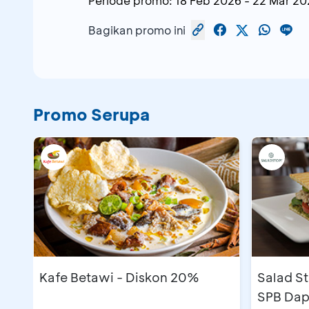
Periode promo:
18 Feb 2026
-
22 Mar 20
Bagikan promo ini
Promo Serupa
Kafe Betawi - Diskon 20%
Salad St
SPB Dap