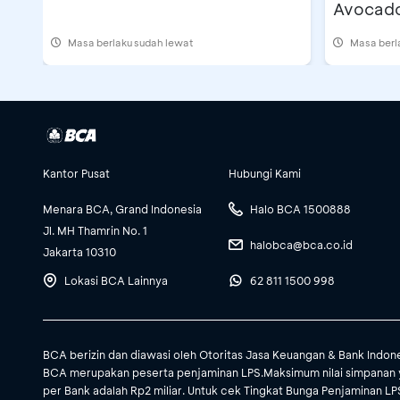
Avocad
Masa berlaku sudah lewat
Masa berl
Kantor Pusat
Hubungi Kami
Menara BCA, Grand Indonesia
Halo BCA 1500888
Jl. MH Thamrin No. 1
halobca@bca.co.id
Jakarta 10310
Lokasi BCA Lainnya
62 811 1500 998
BCA berizin dan diawasi oleh Otoritas Jasa Keuangan & Bank Indon
BCA merupakan peserta penjaminan LPS.Maksimum nilai simpanan 
per Bank adalah Rp2 miliar. Untuk cek Tingkat Bunga Penjaminan LPS