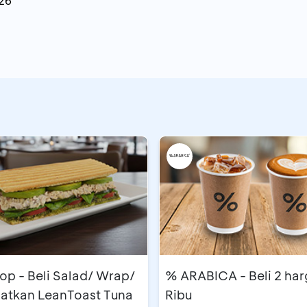
26
op - Beli Salad/ Wrap/
% ARABICA - Beli 2 ha
atkan LeanToast Tuna
Ribu