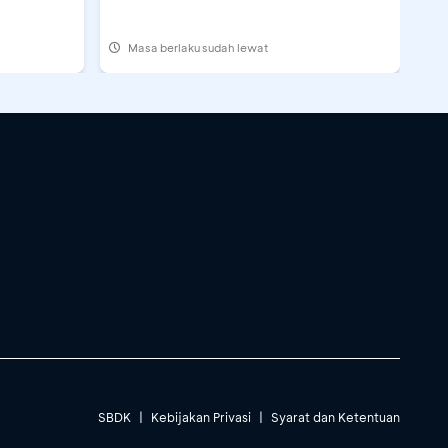
Masa berlaku sudah lewat
SBDK
|
Kebijakan Privasi
|
Syarat dan Ketentuan