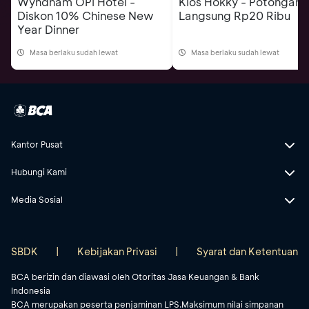
Wyndham OPI Hotel -
Kios Hokky - Potongan
Diskon 10% Chinese New
Langsung Rp20 Ribu
Year Dinner
Masa berlaku sudah lewat
Masa berlaku sudah lewat
Kantor Pusat
Hubungi Kami
Media Sosial
SBDK
|
Kebijakan Privasi
|
Syarat dan Ketentuan
BCA berizin dan diawasi oleh Otoritas Jasa Keuangan & Bank
Indonesia
BCA merupakan peserta penjaminan LPS.Maksimum nilai simpanan