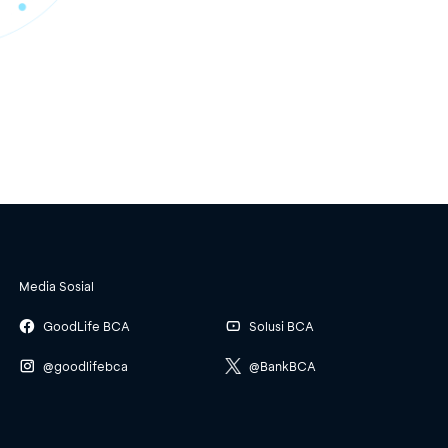
Media Sosial
GoodLife BCA
Solusi BCA
@goodlifebca
@BankBCA