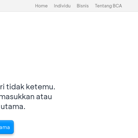
Home
Individu
Bisnis
Tentang BCA
i tidak ketemu.
imasukkan atau
 utama.
tama