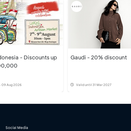
donesia - Discounts up
Gaudi - 20% discount
00,000
- 09 Aug 2026
Valid until 31 Mar 2027
Social Media