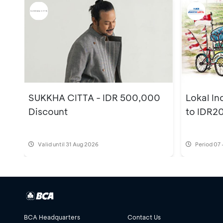
SUKKHA CITTA - IDR 500,000
Lokal In
Discount
to IDR2
Valid until 31 Aug 2026
Period
07 
BCA Headquarters
Contact Us