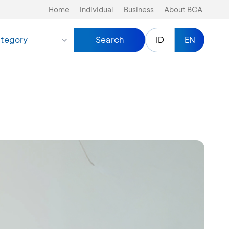
Home
Individual
Business
About BCA
tegory
Search
ID
EN