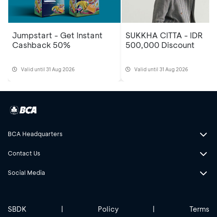
Jumpstart - Get Instant
SUKKHA CITTA - IDR
Cashback 50%
500,000 Discount
Valid until 31 Aug 2026
Valid until 31 Aug 2026
BCA Headquarters
Contact Us
Social Media
SBDK
|
Policy
|
Terms