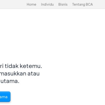
Home
Individu
Bisnis
Tentang BCA
i tidak ketemu.
imasukkan atau
 utama.
tama