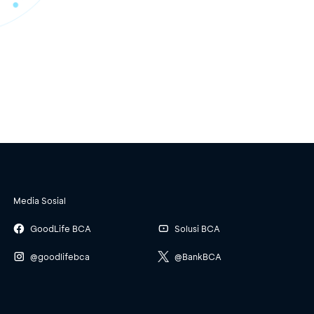
Media Sosial
GoodLife BCA
Solusi BCA
@goodlifebca
@BankBCA