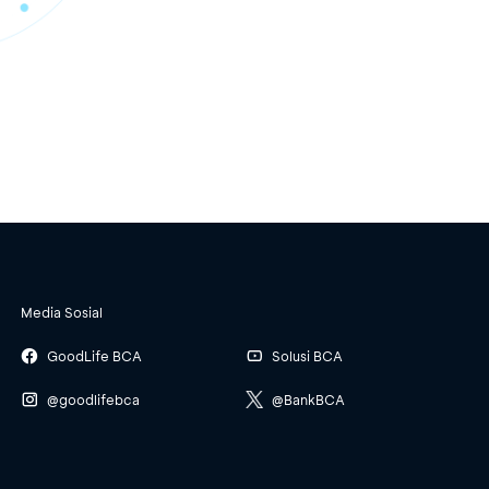
Media Sosial
GoodLife BCA
Solusi BCA
@goodlifebca
@BankBCA