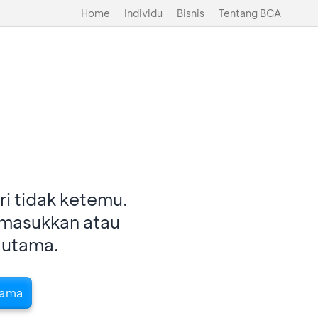
Home
Individu
Bisnis
Tentang BCA
i tidak ketemu.
imasukkan atau
 utama.
tama