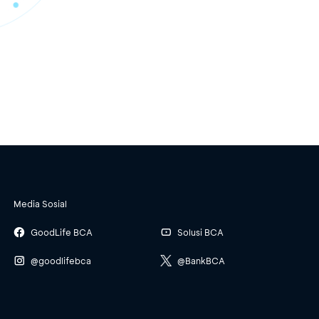
Media Sosial
GoodLife BCA
Solusi BCA
@goodlifebca
@BankBCA