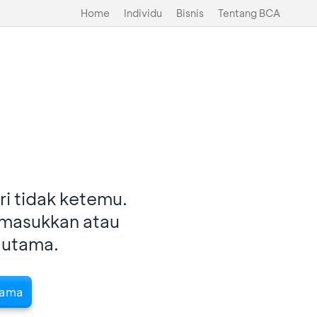
Home
Individu
Bisnis
Tentang BCA
i tidak ketemu.
imasukkan atau
 utama.
tama