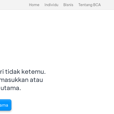
Home
Individu
Bisnis
Tentang BCA
i tidak ketemu.
imasukkan atau
 utama.
tama