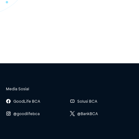
Media Sosial
GoodLife BCA
Solusi BCA
@goodlifebca
@BankBCA