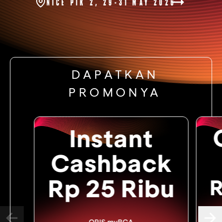
NICE PIK 2, 29-31 MAY 2026
DAPATKAN
PROMONYA