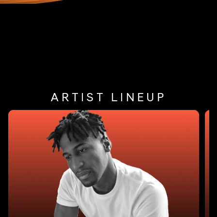
ARTIST LINEUP