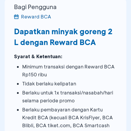
Bagi Pengguna
Reward BCA
Dapatkan minyak goreng 2
L dengan Reward BCA
Syarat & Ketentuan:
Minimum transaksi dengan Reward BCA
Rp150 ribu
Tidak berlaku kelipatan
Berlaku untuk 1x transaksi/nasabah/hari
selama periode promo
Berlaku pembayaran dengan Kartu
Kredit BCA (kecuali BCA KrisFlyer, BCA
Blibli, BCA tiket.com, BCA Smartcash