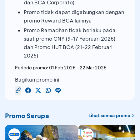
dan BCA Corporate)
Promo tidak dapat digabungkan dengan
promo Reward BCA lainnya
⁠Promo Ramadhan tidak berlaku pada
saat promo CNY (9-17 Februari 2026)
dan Promo HUT BCA (21-22 Februari
2026)
Periode promo:
01 Feb 2026
-
22 Mar 2026
Bagikan promo ini
Promo Serupa
Lihat semua promo