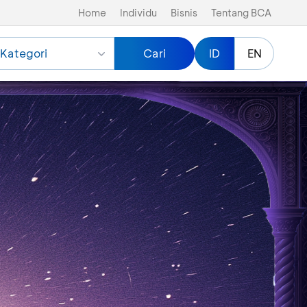
Home
Individu
Bisnis
Tentang BCA
Kategori
Cari
ID
EN