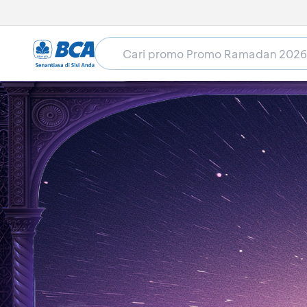
Home
Promo Ramadan 2026
Groceries
Law
Lawson - Potongan Harga Rp
Masa berlaku sudah lewat (01 Mar 2026 - 15