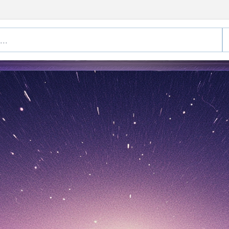
son
5 Ribu
 Mar 2026)