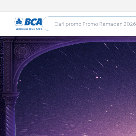
Home
Promo Ramadan 2026
Groceries
Alfa
Alfamidi - Potongan Harga R
Masa berlaku sudah lewat (01 Mar 2026 - 31