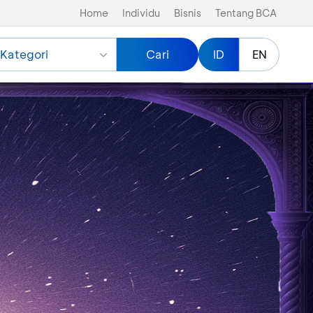
Home
Individu
Bisnis
Tentang BCA
Kategori
Cari
ID
EN