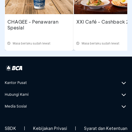
CHAGEE - Penawaran
XXI Café - Cashback 2
Spesial
Masa berlaku sudah lewat
Masa berlaku sudah lewat
Kantor Pusat
Hubungi Kami
Media Sosial
SBDK
|
Kebijakan Privasi
|
Syarat dan Ketentuan