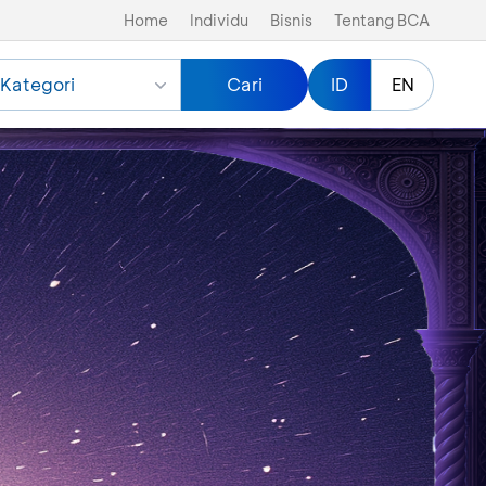
Home
Individu
Bisnis
Tentang BCA
Kategori
Cari
ID
EN