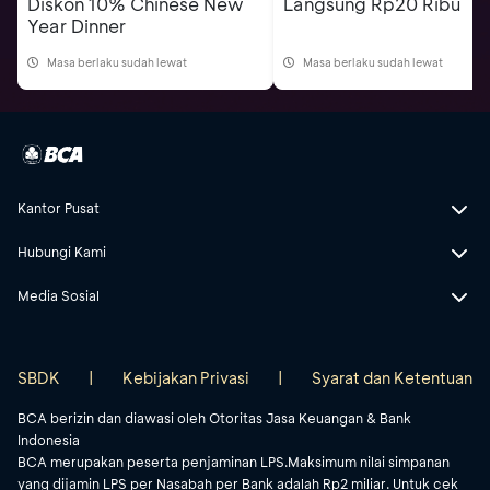
Diskon 10% Chinese New
Langsung Rp20 Ribu
Year Dinner
Masa berlaku sudah lewat
Masa berlaku sudah lewat
Kantor Pusat
Hubungi Kami
Media Sosial
SBDK
|
Kebijakan Privasi
|
Syarat dan Ketentuan
BCA berizin dan diawasi oleh Otoritas Jasa Keuangan & Bank
Indonesia
BCA merupakan peserta penjaminan LPS.Maksimum nilai simpanan
yang dijamin LPS per Nasabah per Bank adalah Rp2 miliar. Untuk cek