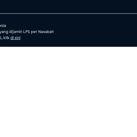
esia
yang dijamin LPS per Nasabah
, klik
di sini