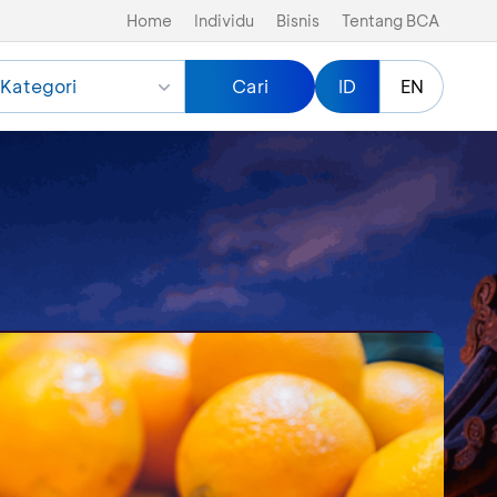
Home
Individu
Bisnis
Tentang BCA
Kategori
Cari
ID
EN