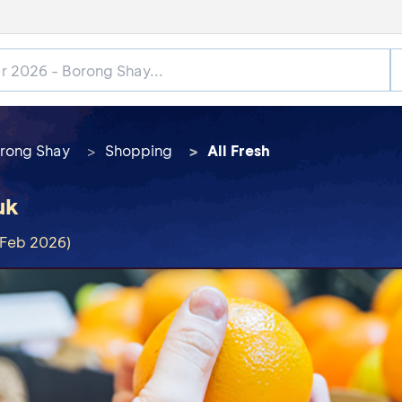
rong Shay
Shopping
All Fresh
uk
 Feb 2026)