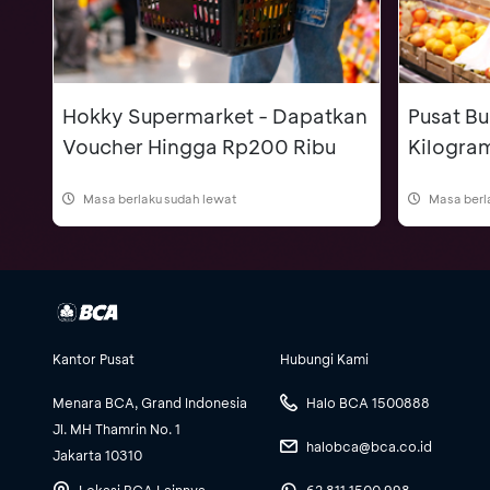
Hokky Supermarket - Dapatkan
Pusat Bu
Voucher Hingga Rp200 Ribu
Kilogra
Masa berlaku sudah lewat
Masa berl
Kantor Pusat
Hubungi Kami
Menara BCA, Grand Indonesia
Halo BCA 1500888
Jl. MH Thamrin No. 1
halobca@bca.co.id
Jakarta 10310