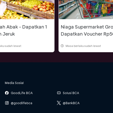
ah Abak - Dapatkan 1
Niaga Supermarket Gro
m Jeruk
Dapatkan Voucher Rp5
aku sudah lewat
Masa berlaku sudah lewat
Media Sosial
GoodLife BCA
Solusi BCA
@goodlifebca
@BankBCA