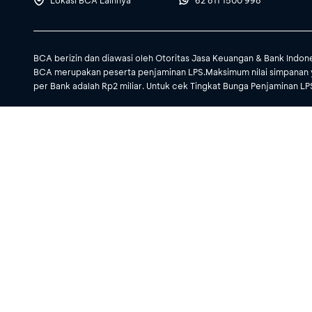
Lokasi BCA Lainnya
62 811 1500 998
BCA berizin dan diawasi oleh Otoritas Jasa Keuangan & Bank Indon
BCA merupakan peserta penjaminan LPS.Maksimum nilai simpanan 
per Bank adalah Rp2 miliar. Untuk cek Tingkat Bunga Penjaminan LPS