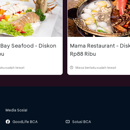
 Bay Seafood - Diskon
Mama Restaurant - Dis
bu
Rp88 Ribu
aku sudah lewat
Masa berlaku sudah lewat
Media Sosial
GoodLife BCA
Solusi BCA