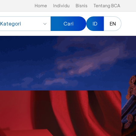
Home
Individu
Bisnis
Tentang BCA
Kategori
Cari
ID
EN