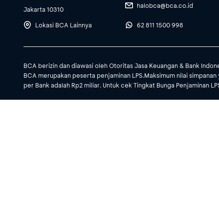
halobca@bca.co.id
Jakarta 10310
Lokasi BCA Lainnya
62 811 1500 998
BCA berizin dan diawasi oleh Otoritas Jasa Keuangan & Bank Indon
BCA merupakan peserta penjaminan LPS.Maksimum nilai simpanan 
per Bank adalah Rp2 miliar. Untuk cek Tingkat Bunga Penjaminan LPS