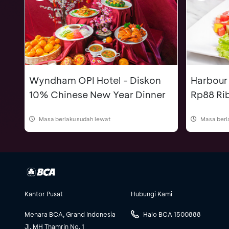
Wyndham OPI Hotel - Diskon
Harbour
10% Chinese New Year Dinner
Rp88 Ri
Masa berlaku sudah lewat
Masa berl
Kantor Pusat
Hubungi Kami
Menara BCA, Grand Indonesia
Halo BCA 1500888
Jl. MH Thamrin No. 1