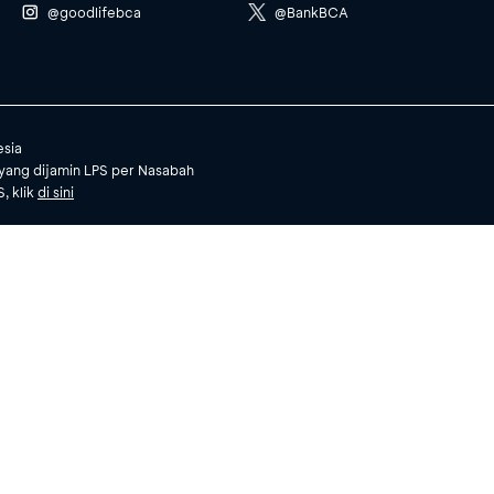
@goodlifebca
@BankBCA
esia
yang dijamin LPS per Nasabah
, klik
di sini