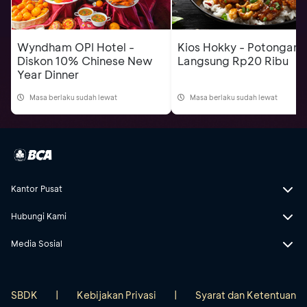
Wyndham OPI Hotel -
Kios Hokky - Potongan
Diskon 10% Chinese New
Langsung Rp20 Ribu
Year Dinner
Masa berlaku sudah lewat
Masa berlaku sudah lewat
Kantor Pusat
Hubungi Kami
Media Sosial
SBDK
|
Kebijakan Privasi
|
Syarat dan Ketentuan