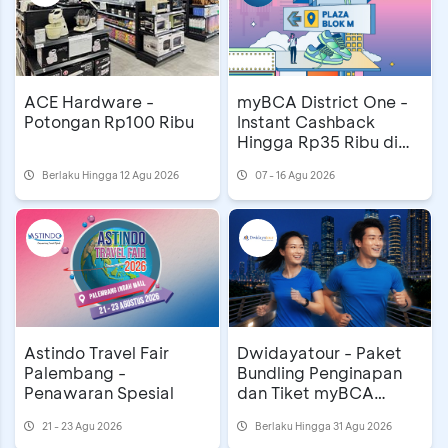
ACE Hardware -
myBCA District One -
Potongan Rp100 Ribu
Instant Cashback
Hingga Rp35 Ribu di
Blok M Plaza
Berlaku Hingga 12 Agu 2026
07 - 16 Agu 2026
Astindo Travel Fair
Dwidayatour - Paket
Palembang -
Bundling Penginapan
Penawaran Spesial
dan Tiket myBCA
Jakarta Running
21 - 23 Agu 2026
Berlaku Hingga 31 Agu 2026
Festival 2026