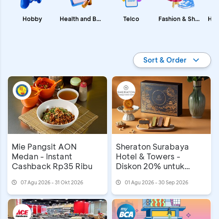
Fashion & Shopping
Health and Beauty
Hobby
Telco
Promo BCA
Sort & Order
Mie Pangsit AON
Sheraton Surabaya
Medan - Instant
Hotel & Towers -
Cashback Rp35 Ribu
Diskon 20% untuk
Mooncake
07 Agu 2026 - 31 Okt 2026
01 Agu 2026 - 30 Sep 2026