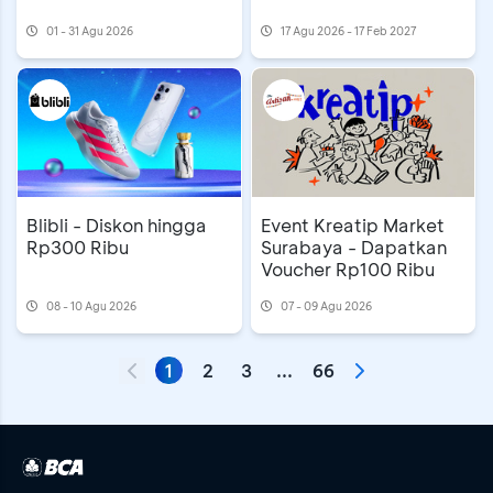
01 - 31 Agu 2026
17 Agu 2026 - 17 Feb 2027
Event Kreatip Market
Blibli - Diskon hingga
Surabaya - Dapatkan
Rp300 Ribu
Voucher Rp100 Ribu
08 - 10 Agu 2026
07 - 09 Agu 2026
1
2
3
...
66