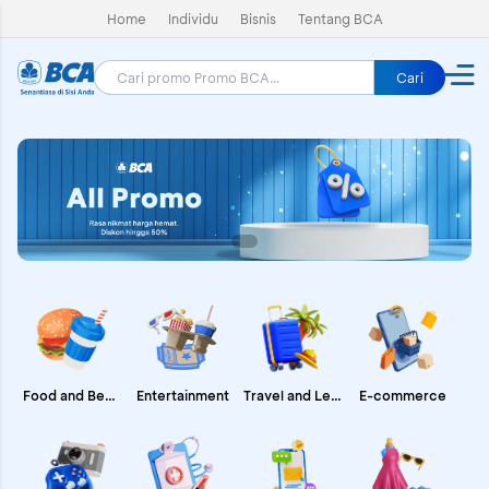
Home
Individu
Bisnis
Tentang BCA
Cari
E-commerce
Food and Beverages
Entertainment
Travel and Leisure